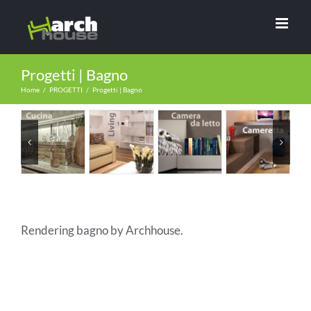
Salta
al
contenuto
Progetti | Bagno
Home
PROGETTI
Progetti | Bagno
Rendering bagno by Archhouse.